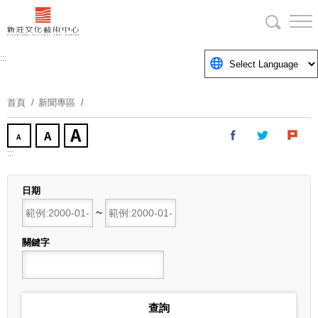
跳
到
主
要
:::
內
容
首頁
新聞專區
區
塊
:::
日期
開始日期
~
結束日期
關鍵字