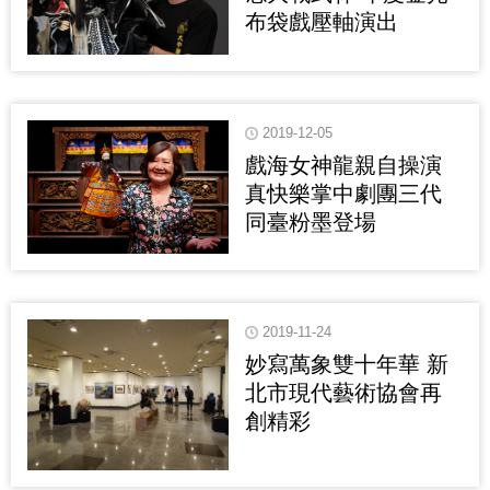
布袋戲壓軸演出
2019-12-05
戲海女神龍親自操演
真快樂掌中劇團三代
同臺粉墨登場
2019-11-24
妙寫萬象雙十年華 新
北市現代藝術協會再
創精彩