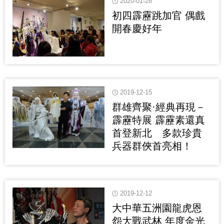
2020-01-28
初四霹靂跳加官 偶戲
開春慶好年
2019-12-15
群雄齊聚·經典再現－
霹靂特展 霹靂素還真
首登新北 多款珍貴
兵器群俠首亮相！
2019-12-12
大中華五洲園龍虎恩
怨大戰武林 年度金光