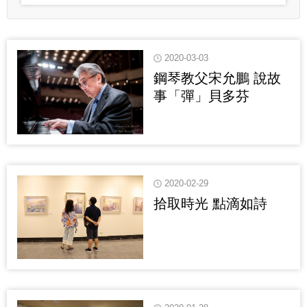
2020-03-03
鋼琴教父宋允鵬 說故
事「彈」貝多芬
2020-02-29
拾取時光 點滴如詩