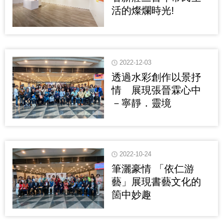
活的燦爛時光!
2022-12-03
透過水彩創作以景抒
情 展現張晉霖心中
－寧靜．靈境
2022-10-24
筆灑豪情 「依仁游
藝」展現書藝文化的
箇中妙趣