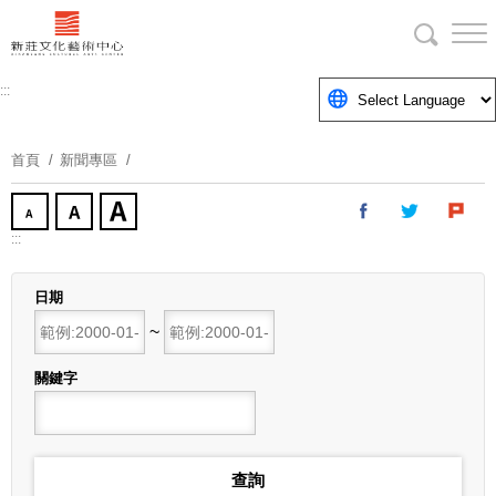
跳
到
主
要
:::
內
容
首頁
新聞專區
區
塊
:::
日期
開始日期
~
結束日期
關鍵字