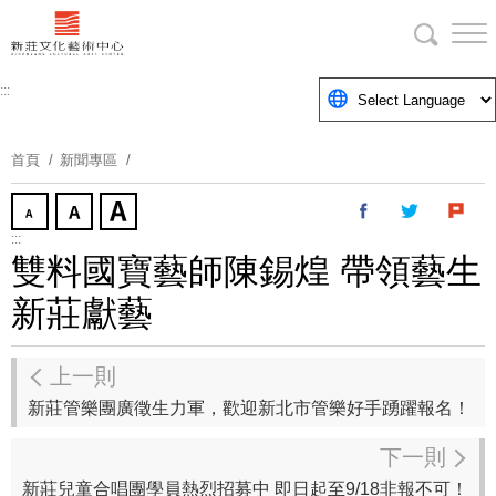
跳
到
主
要
:::
內
容
首頁
新聞專區
區
塊
:::
雙料國寶藝師陳錫煌 帶領藝生
新莊獻藝
上一則
新莊管樂團廣徵生力軍，歡迎新北市管樂好手踴躍報名！
下一則
新莊兒童合唱團學員熱烈招募中 即日起至9/18非報不可！