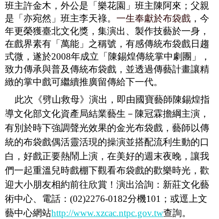
班主許金木，外公是「樂花園」班主陳阿來；父親
是「亦宛然」班主李天祿。
一生奉獻於布袋戲
，今
年更榮獲臺北文化獎，
集演出、製作技藝於一身，
在戲界素有「萬能」之稱號，有感
傳統布袋戲日趨
式微，遂於
2008
年成立「陳錫煌傳統掌中劇團」，
致力傳承與普及傳統布袋戲，並透過
傳藝計畫讓精
緻的掌中戲可繼續推廣留傳給下一代。
此次《劈山救母》演出，即由國寶藝師陳錫煌指
導文化部文化資產局結業藝生－陳冠霖擔綱主演，
有別於時下強調聲光效果的金光布袋戲，藝師以傳
統的布袋戲偶活靈活現的操演並搭配
流利生動的口
白
，好戲正要熱鬧上演，在美好的週末夜晚，讓我
們一起重溫兒時戲棚下觀看布袋戲的歡樂時光，歡
迎大小朋友相約前往欣賞！演出洽詢：新莊文化藝
術中心、電話：
(02)2276-0182
分機
101
；或逕上文
藝中心網站
http://www.xzcac.ntpc.gov.tw
查詢。