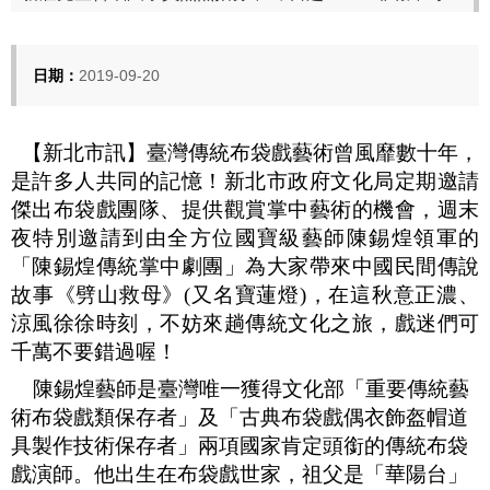
日期：
2019-09-20
【新北市訊】
臺灣傳統布袋戲藝術曾風靡數十年，
是許多人共同的記憶！
新北市政府文化局定期邀請
傑出布袋戲團隊、提供觀賞掌中藝術的機會，週末
夜特別邀請到由全方位
國寶級藝師陳錫煌領軍的
「陳錫煌傳統掌中劇團」
為大家帶來中國民間傳說
故事《劈山救母》
(
又名寶蓮燈
)
，在這
秋意正濃、
涼風徐徐時刻，不妨來趟傳統文化之旅，戲迷們可
千萬不要錯過喔
！
陳錫煌藝師是臺灣唯一獲得文化部「重要傳統藝
術布袋戲類保存者」及「古典布袋戲偶衣飾盔帽道
具製作技術保存者」兩項國家肯定頭銜的傳統布袋
戲演師。他出生在布袋戲世家，祖父是「華陽台」