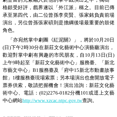
格頗受好評，戲界遂以「外江派」稱之。目前已傳
承至第四代，由二位曾孫李奕賢、張家銘負責前場
演出，另位曾孫張家碩則是擔綱後場最重要的鼓佬
角色。
「亦宛然掌中劇團《紅泥關》」，將於
10
月
20
日
(
日
)
下午
2
時
30
分在新莊文化藝術中心演藝廳演出，
歡迎對掌中劇有興趣的市民朋友，自
10
月
13
日
(
日
)
上午
9
時起至「新莊文化藝術中心」服務臺、「新北
市藝文中心」
B1
服務臺及「府中
15
新北市動畫故事
館」
1
樓服務臺現場索票；另本場演出也會開放電子
票券供索，敬請把握機會！演出洽詢：新莊文化藝
術中心、電話：
(02)2276-0182
分機
101
或逕上文藝
中心網站
http://www.xzcac.ntpc.gov.tw
查詢。