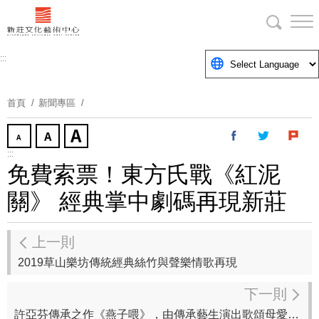
跳
到
主
要
:::
內
容
首頁
新聞專區
區
塊
:::
免費索票！東方氏戰《紅泥
關》 經典掌中劇碼再現新莊
上一則
2019草山樂坊傳統經典絲竹與聲樂情歌再現
下一則
許亞芬傳承之作《燕子喂》，由傳承藝生演出歌頌母愛光輝