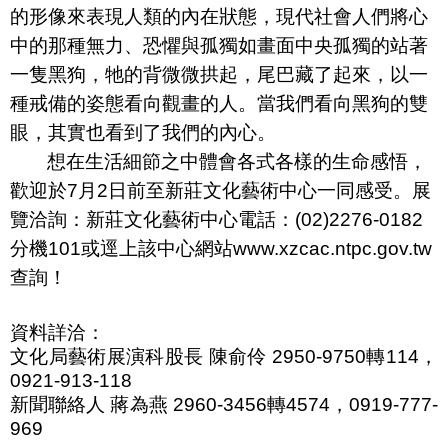
的形像來表現人類的內在狀態，現代社會人們將心
中的那種無力、恐懼與孤獨如畫面中央孤獨的站著
一隻黑狗，牠的背微微拱起，尾巴藏了起來，以一
種戒備的姿態看向觀畫的人。當我們看向黑狗的雙
眼，其實也看到了我們的內心。
想在生活細節之中體會各式各樣的生命感悟，
歡迎於
7
月
2
日前至新莊文化藝術中心一同感受。展
覽洽詢：新莊文化藝術中心電話：
(02)2276-0182
分機
101
或逕上該中心網站
www.xzcac.ntpc.gov.tw
查詢！
資料詳洽：
文化局藝術展演科股長 陳俞伶
2950-9750
轉
114
，
0921-913-118
新聞聯絡人 蔣為燕
2960-3456
轉
4574
，
0919-777-
969