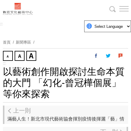
跳
到
主
要
:::
內
容
首頁
新聞專區
區
塊
:::
以藝術創作開啟探討生命本質
的大門 「幻化-曾冠樺個展」
等你來探索
上一則
滿藝人生！新北市現代藝術協會揮別疫情後揮灑「藝」情