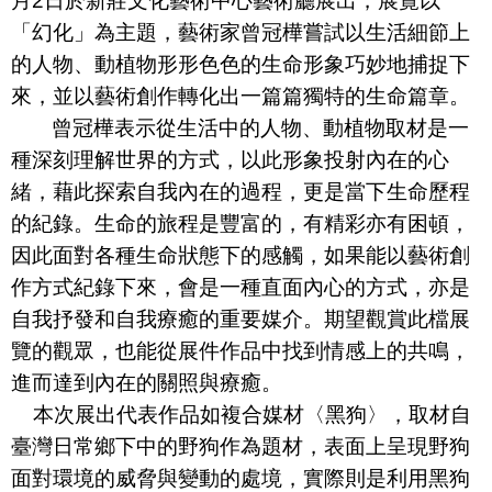
月
2
日於新莊文化藝術中心藝術廳展出，展覽以
「幻化」為主題，藝術家曾冠樺嘗試以生活細節上
的人物、動植物形形色色的生命形象巧妙地捕捉下
來，並以藝術創作轉化出一篇篇獨特的生命篇章。
曾冠樺表示從生活中的人物、動植物取材是一
種深刻理解世界的方式，以此形象投射內在的心
緒，藉此探索自我內在的過程，更是當下生命歷程
的紀錄。生命的旅程是豐富的，有精彩亦有困頓，
因此面對各種生命狀態下的感觸，如果能以藝術創
作方式紀錄下來，會是一種直面內心的方式，亦是
自我抒發和自我療癒的重要媒介。期望觀賞此檔展
覽的觀眾，也能從展件作品中找到情感上的共鳴，
進而達到內在的關照與療癒。
本次展出代表作品如複合媒材〈黑狗〉，取材自
臺灣日常鄉下中的野狗作為題材，表面上呈現野狗
面對環境的威脅與變動的處境，實際則是利用黑狗