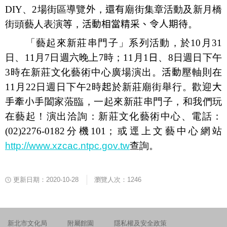
DIY
、
2
場街區導覽
外
，
還有
廟街集章活動及新月橋
街頭藝人表演
等
，
活動相當精采、令人期待
。
「藝起來新莊串門子」系列活動，於
10
月
31
日、
11
月
7
日週六晚上
7
時；
11
月
1
日
、
8
日週日下午
3
時在新莊文化藝術中心廣場演出。
活動
壓軸則在
11
月
22
日週日下午
2
時
起
於新莊廟街舉行。
歡迎
大
手牽小手
闔家
蒞臨
，一起來新莊串門子，和我們玩
在藝起！
演出洽詢：新莊文化藝術中心、電話：
(02)2276-0182
分機
101
；或逕上文藝中心網站
http://www.xzcac.ntpc.gov.tw
查詢。
更新日期：2020-10-28
瀏覽人次：1246
新北市文化局
附屬館園
隱私權及安全政策