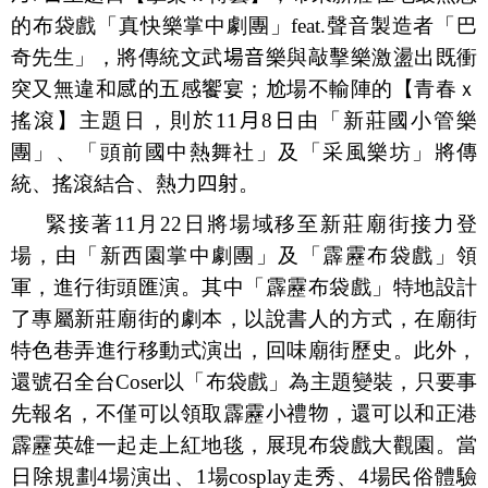
的布袋戲「真快樂掌中劇團」
feat.
聲音製造者「巴
奇先生」，將傳統文武
場音
樂與敲擊樂激盪出既衝
突又無違和
感
的五感饗宴；尬場不輸陣的【青春ｘ
搖滾】主題日，則
於
11
月
8
日
由「新莊
國小管樂
團」、「頭前國中熱舞社」及「采風樂坊」將傳
統、搖滾結合、熱力
四射
。
緊接著
11
月
22
日將場域移至新莊廟街接力登
場，由「新西園掌中劇團」及「霹靂布袋戲」領
軍，進行街頭匯演。其中「霹靂布袋戲」特地設計
了專屬新莊廟街的劇本，以說書人的方式，在廟街
特色巷弄進行移動式演出，回味廟街歷史。此外，
還號召全台
Coser
以「布袋戲」為主題變裝，只要事
先報名，不僅可以領取霹靂小禮
物
，還可以和正港
霹靂英雄一起走上紅地毯，展現布袋戲大觀園。當
日
除
規劃
4
場演出、
1
場
cosplay
走秀、
4
場民俗體驗