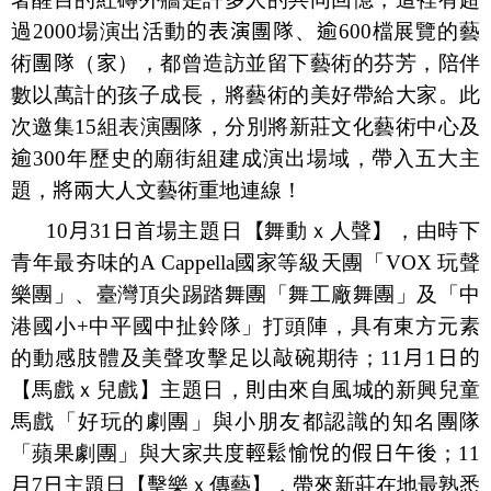
過
2000
場演出活動
的表演團隊
、
逾
600
檔展覽的藝
術
團隊
（
家
），都曾造訪並留下藝術的芬芳，陪伴
數以萬計的孩子成長，將藝術的美好帶給大家。此
次邀集
15
組表演團隊，分別將新莊文化藝術中心及
逾
300
年歷史的廟街組建成演出場域，帶入五大主
題，
將兩
大人文藝術重地連線！
10
月
31
日
首場主題日
【
舞動ｘ人聲
】
，由時下
青年最夯味的
A Cappella
國家等級天團「
VOX
玩聲
樂團」、臺灣頂尖踢踏舞團「舞工廠舞團」及「中
港
國小
+
中平國中扯鈴隊」打頭陣，具有東方元素
的動感肢體及美聲攻擊足以敲碗期待；
11
月
1
日的
【馬戲ｘ兒戲】主題日，
則
由來自風城的新興兒童
馬戲「好玩的劇團」與小朋友都認識的知名團隊
「蘋果劇團」與大家共度
輕鬆愉悅的假日午後
；
11
月
7
日
主題日【擊樂ｘ傳藝】，帶來新莊在地最熟悉