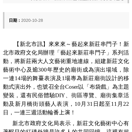
日期：
2020-10-28
【新北市訊】來來來～藝起來新莊串門子！新
北市
政府
文化局辦理「藝起來新莊串門子」系列活
動，將新莊兩大人文藝術重地連線，組建新莊文化
藝術中心及
逾
300
年歷史的廟街成為演出場域，除
一連
14
場的舞
臺
表演及
1
場專為新莊廟街設計的移
動式演出外，也號召全台
Coser
以「布袋戲」為主題
變裝，還有民俗體驗
DIY
、街區導覽、廟街集章活
動及新月橋街頭藝人表演，
10
月
31
日
起
至
11
月
22
日，一連三週活動輪番
上演
！
新北市
政府
文化局表示，新莊文化藝術中心有
著醒目的紅磚外牆是許多人的共同回憶，這裡有超