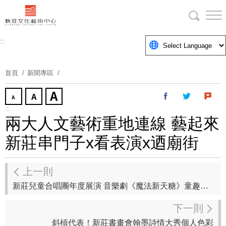
跳
到
主
要
:::
內
容
首頁
新聞專區
區
塊
:::
兩大人文藝術重地連線 藝起來
新莊串門子x看表演x迺廟街
上一則
新莊兒童合唱團年度展演 音樂劇《魔法新天糖》童趣可愛席捲新莊演藝廳
下一則
斜槓代表！新莊書畫會翰墨詩情大秀個人色彩