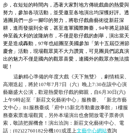
步，
在短短的時間內，憑著大家對地方傳統戲曲的熱愛與
努力，
參加各項活動，並受邀至各地演出均深獲好評。
透
過團員們一步一腳印的努力，將歌仔戲曲藝術從新莊深
耕，
進而發揚到全省，甚至進軍國際舞臺，
94
年將足跡延
伸至義大利的
波隆納市，不僅是歌仔戲的創舉，演出當天
更是造成轟動，
97
年也
組團至美國參加「第十五屆亞洲節
慶會」活動，
現場觀眾莫不大力讚賞，
可見團員們認真演
出的魅力不僅是國內的觀眾喜愛，
連國外的觀眾亦無法擋
呢！
這齣精心準備的年度大戲《天下無雙》，劇情精采、
高潮迭起，將於
107
年
7
月
7
日（六）晚上
7:30
在該中心演
藝廳盛大公演，
歡迎熱愛歌仔戲的鄉親，自
6
月
30
日
(
六
)
上午
9
時起至「
新莊文化藝術中心」服務臺、「新北市藝
文中心」
B1
服務臺或「
府中
15
新北市動畫故事館」
1
樓服
務臺索票進場觀賞，
另外本場演出也會開放電子票劵供
索，敬請把握機會！演出洽詢：
新莊文化藝術中心、電
話：
(02)22760182
分機
101
或
逕上
文藝中心網站
查詢