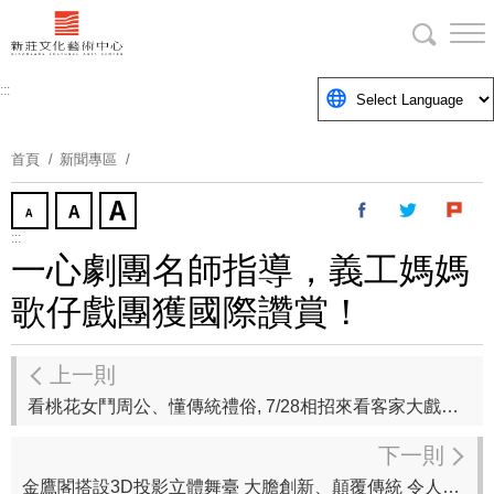
跳
到
主
要
:::
內
容
首頁
新聞專區
區
塊
:::
一心劇團名師指導，義工媽媽
歌仔戲團獲國際讚賞！
上一則
看桃花女鬥周公、懂傳統禮俗, 7/28相招來看客家大戲《三生三世桃花結》
下一則
金鷹閣搭設3D投影立體舞臺 大膽創新、顛覆傳統 令人驚艷