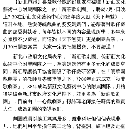
【新北市訊】喜愛歌仔戲的好朋友有福囉！
新莊文化
藝術中心附屬團隊之一的「新莊歌劇團」，將於
7
月
7
日晚
上
7:30
在新莊文化藝術中心演出年度大戲《天下無雙》，
這群在地、熱愛傳統戲曲的婆婆媽媽們，
憑藉著對歌仔戲
曲的熱愛與執著，每年皆以不同的內容呈現所學，
多年來
亦累積不少戲迷。而這齣《天下無雙》更是劇團首演，
6
月
3
0
日開放索票，大家一定要把握機會、不要錯過！
新北市政府文化局表示，「新莊歌劇團」
係新莊文化
藝術中心附屬團隊之一，
為讓媽媽們有更多元化的成長空
間，
新莊導護義工協會開設了歌仔戲研習班，在「明華園
戲劇團」
的教師群專業指導之下，於
86
年正式成立「秋蘭
歌劇團」、
88
年
成為新莊文化藝術中心的附屬團隊，
升格
後納編至新北市政府文化局轄下，並更名為「新莊歌劇
團」，
目前由「一心戲劇團」孫詩珮老師接任薪傳的重責
大任，
成為劇團的指導教師。
劇團成員以義工媽媽居多，雖非科班但個個表現非
凡，
她們利用平常擔任義工之餘，背臺詞、練唱腔及走臺