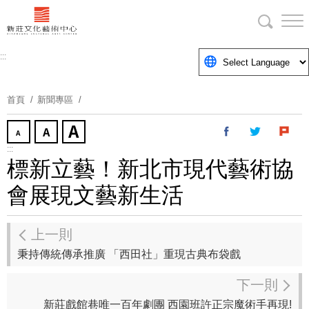
跳
到
主
要
:::
內
容
首頁
新聞專區
區
塊
:::
標新立藝！新北市現代藝術協
會展現文藝新生活
上一則
秉持傳統傳承推廣 「西田社」重現古典布袋戲
下一則
新莊戲館巷唯一百年劇團 西園班許正宗魔術手再現!