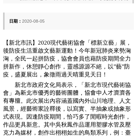
日期：
2020-08-05
【新北市訊】
2020
現代藝術協會「標新立藝」展，
後防疫生活重啟文藝新運動！今年新冠肺炎來勢洶
洶，全民一起拼防疫，協會會員也藉防疫期間全力
拼新作，休憩靜心創作，靈感源源不絕，以
”
藝
”
防
疫，盛夏展出，象徵雨過天晴重見天日！
新北市政府文化局表示，
「新北市現代藝術協
會」
為
新北市優
秀
的藝術團體
，
協會中人才濟濟各
有專擅
。此次展出內容涵蓋國內外山川地理、人文
風景，經
藝術家
詮釋後，以寫實、半抽象或抽象形
式表現。因逢防疫期間，恰巧多了閒暇時光創作，
作品更具新意。其中吳秋鳳作品運用塑膠水管及壓
克力為媒材，創作出栩栩如生的鳥類系列，例：臺