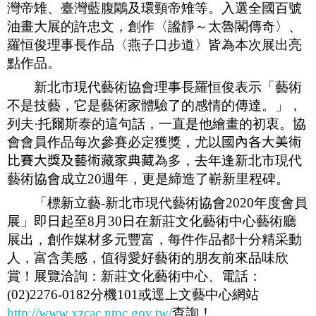
灣帝雉、臺灣藍腹鷴及環頸帝雉等
。入選全國百號
油畫大展的許忠文，創作〈謐靜～太魯閣傳奇〉、
羅恒俊理事長作品〈
燕子口步道
〉皆為本次展出亮
點作品。
新北市現代藝術協會理事長羅恒俊表示「藝術
不是技藝，它是藝術家體驗了的感情的傳達。」，
列夫·托爾斯泰的這句話，一直是他繪畫的初衷。協
會會員作品每次參賽必定獲獎，尤以
國內各大美術
比賽大獎及藝術
藏
家典藏
為多，
去年逢新北市現代
藝術協會成立
20
週年，更是締造了嶄新里程碑。
「標新立藝
-
新北市現代藝術協會
2020
年度會員
展」即日起至
8
月
30
日在新莊文化藝術中心藝術廳
展出，創作媒材多元豐富，每件作品都十分精采動
人，富含美感，值得愛好藝術的朋友前來品味欣
賞！
展覽洽詢：新莊文化藝術中心、電話：
(02)2276-0182
分機
101
或逕上文藝中心網站
http://www.xzcac.ntpc.gov.tw/
查詢！