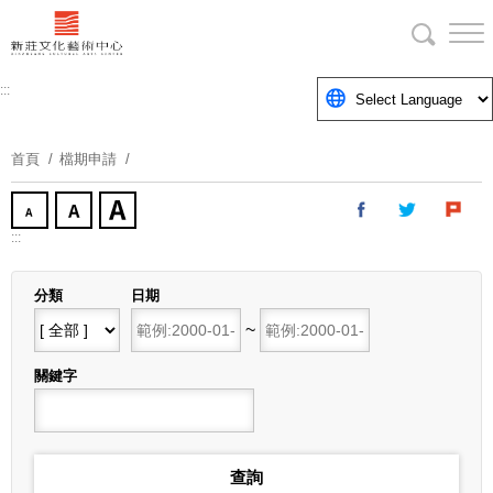
跳
到
主
要
:::
內
容
首頁
檔期申請
區
塊
:::
分類
日期
開始日期
~
結束日期
關鍵字