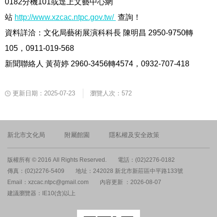
0182分機101或逕上文藝中心網
站
http://www.xzcac.ntpc.gov.tw/
查詢！
資料詳洽：文化局藝術展演科科長 陳明昌 2950-9750轉
105，0911-019-568
新聞聯絡人 黃荷婷 2960-3456轉4574，0932-707-418
更新日期：2025-07-23
瀏覽人次：572
新北市文化局
附屬館園
隱私權及安全政策
版權所有 © 2016 All Rights Reserved.
電話：(02)2276-0182
傳真：(02)2276-5409
地址：242028 新北市新莊區中平路133號
Email：xzcac.ntpc@gmail.com
內容更新 ：2026-08-07
建議瀏覽器：IE10(含)以上