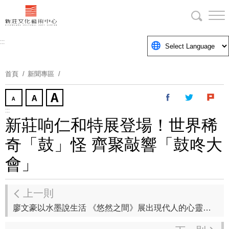
跳
到
主
要
:::
內
容
首頁
新聞專區
區
塊
:::
新莊响仁和特展登場！世界稀
奇「鼓」怪 齊聚敲響「鼓咚大
會」
上一則
廖文豪以水墨說生活 《悠然之間》展出現代人的心靈角落