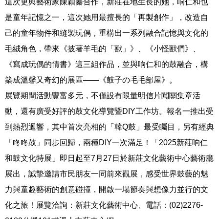
這次更與藝術家陳穎蓁合作，新莊在地生長的她，响仁和也
是童年記憶之一，這次她用最擅長的「再製創作」，改造自
己的童年物件和縫製玩偶，重構出一系列融合記憶與文化的
毛絨角色，帶來《披著羊毛的「獸」》、《小怪獸們》、
《寫成玩偶的情書》這三組作品，並與响仁和的鼓融合，構
築成溫馨又奇幻的展區——《鼓子の毛毛部屋》。
展覽期間活動豐富多元，不僅設有限量明信片闖關集章活
動，還有廣受好評的鼓文化導覽暨DIY工作坊。報名一推出受
到熱烈迴響，其中首次亮相的「韓Q鼓」最受矚目，另有經典
「咚咚鼓」同步回歸，兩種DIY一次滿足！「2025新莊响仁
和鼓文化特展」即日起至7月27日於新莊文化藝術中心藝術廳
展出，誠摯邀請市民朋友一同前來觀展，感受世界鼓藝的魅
力與童趣藝術的創意碰撞，開啟一場節奏與想像力並行的文
化之旅！展覽洽詢：新莊文化藝術中心、電話：(02)2276-