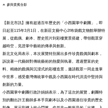
參與貴賓合影
【新北市訊】擁有超過百年歷史的「小西園掌中劇團」，即
日起至115年3月1日，在新莊文藝中心2f布袋戲文物館舉辦特
展，從戲偶、劇本、歷史照片到彩樓實景搭建，帶領觀眾穿
越時空，見證掌中藝術的傳承與創新。
新北文化局表示，本次展覽特別展出多件珍貴戲偶與劇本，
訴說著一代藝師對傳統藝術的熱愛與執著。透過豐富的史
料、精緻的戲偶與沉浸式的彩樓造景，邀請觀眾一同走進掌
中世界，感受臺灣傳統掌中戲及小西園在時代洪流中堅持與
創新的力量。
小西園掌中劇團行政許娟娟表示，為了這次的展覽，劇團特
別的翻出許王藝師多本手寫劇本以及小西園過往珍貴的歷史
影像，展示彩樓上的小門簾，也並非一般所見的「出將、入