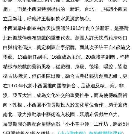
相」，而是小西園特別提供的「新莊、台北」，強調小西園
立足新莊，呼應許王藝師飲水思源的初心。
小西園掌中劇團由許天扶藝師於1913年創立於新莊，是臺灣
北部鑼鼓伴奏布袋戲的重要代表。創團人許天扶憑藉清晰口
白與精湛偶技，奠定劇團金字招牌。而其次子許王自4歲隨父
學藝、13歲擔任副手、16歲成為主演、20歲接掌劇團，堅持
精緻布袋戲的藝術風格，從戲棚、身段、後場、唱腔，皆遵
循古法搬演，但仍推陳出新，融合古典技藝與創新思維，更
在1970年代將小西園推向國際舞台，足跡遍及歐、美、非、
澳、亞五大洲，成為文化外交的重要推手，而為使傳統藝術
向下扎根，小西園不僅長期投入於文化單位合作，弟子遍佈
南北，致力推動掌中藝術進入校園，延續布袋戲生命力。
展覽期間亦將配合舉辦偶戲「小小掌中師」工作坊，將於5月
5日開放報名(報名網址：
《小小掌中師》布袋戲體驗課程
)，