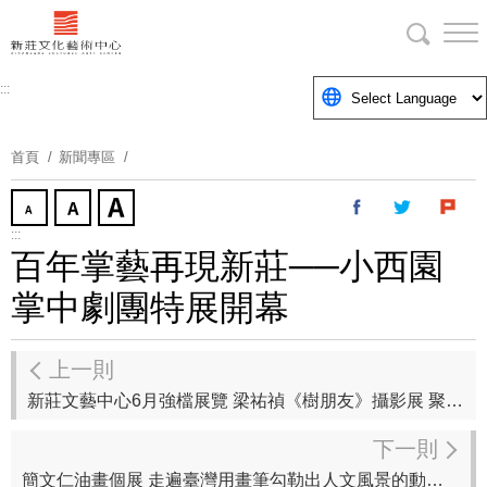
跳
到
主
要
:::
內
容
首頁
新聞專區
區
塊
:::
百年掌藝再現新莊──小西園
掌中劇團特展開幕
上一則
新莊文藝中心6月強檔展覽 梁祐禎《樹朋友》攝影展 聚焦城市中的自然身影
下一則
簡文仁油畫個展 走遍臺灣用畫筆勾勒出人文風景的動人篇章