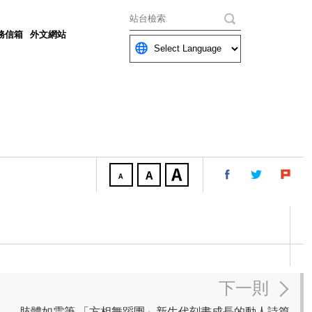
關鍵字
務信箱
外文網站
下一則
肢體如雲筆 「方相舞蹈團」新生代刻畫成長的動人詩篇