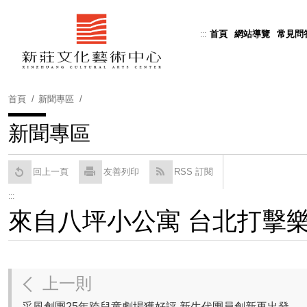
跳
到
首頁
網站導覽
常見問
:::
Powered by
Translate
主
要
內
容
首頁
新聞專區
區
塊
新聞專區
回上一頁
友善列印
RSS 訂閱
:::
來自八坪小公寓 台北打擊樂
上一則
采風創團25年跨兒童劇場獲好評 新生代團員創新再出發