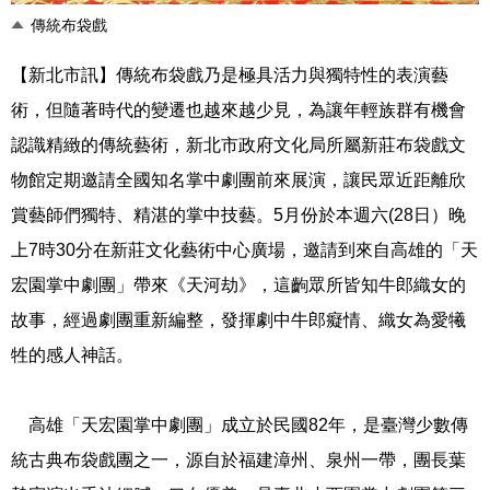
傳統布袋戲
【新北市訊】傳統布袋戲乃是極具活力與獨特性的表演藝
術，但隨著時代的變遷也越來越少見，為讓年輕族群有機會
認識精緻的傳統藝術，新北市政府文化局所屬新莊布袋戲文
物館定期邀請全國知名掌中劇團前來展演，讓民眾近距離欣
賞藝師們獨特、精湛的掌中技藝。5月份於本週六(28日）晚
上7時30分在新莊文化藝術中心廣場，邀請到來自高雄的「天
宏園掌中劇團」帶來《天河劫》，這齣眾所皆知牛郎織女的
故事，經過劇團重新編整，發揮劇中牛郎癡情、織女為愛犧
牲的感人神話。
高雄「天宏園掌中劇團」成立於民國82年，是臺灣少數傳
統古典布袋戲團之一，源自於福建漳州、泉州一帶，團長葉