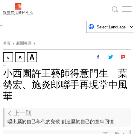
跳
到
主
要
:::
內
容
首頁
新聞專區
區
塊
:::
小西園許王藝師得意門生 葉
勢宏、施炎郎聯手再現掌中風
華
上一則
唱出屬於自己年代的兒歌 創造屬於自己的童年回憶