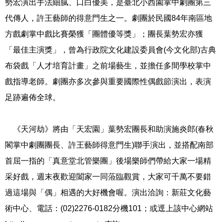
勢宏演出手法細膩、口白優美，是臺北小西園掌中劇團第三
代傳人，許王藝師的得意門生之一。劇團於民國84年南區地
方戲劇掌中戲比賽榮獲「團體優等獎」；團長葉勢宏亦獲
「最佳主演獎」，曾為行政院文化建設委員會(今文化部)古典
布袋戲「人才培育計畫」之前場藝生，並擔任多間學校掌中
戲指導老師。劇團亦多次參與重要國際性偶戲節演出，表演
足跡遍佈全球。
《天河劫》將由「天宏園」葉勢宏團長和助演施炎郎(春秋
閣掌中劇團團長、許王藝師得意門生)聯手演出，並搭配南部
首屈一指的「真意堂北管樂團」後場樂師們帶給大家一場精
采好戲，週末夜歡迎闔家一同蒞臨觀賞，大家可千萬不要錯
過這場與「偶」相遇的大好機會喔。演出洽詢：新莊文化藝
術中心、電話：(02)2276-0182分機101；或逕上該中心網站